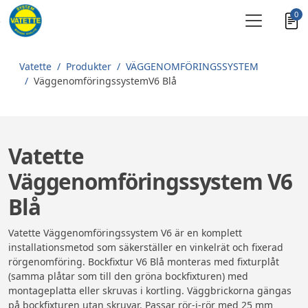
0
Skip to main content
Vatette
Produkter
VÄGGENOM­FÖRINGS­SYSTEM
VäggenomföringssystemV6 Blå
Vatette
Väggenomföringssystem V6
Blå
Vatette Väggenomföringssystem V6 är en komplett
installationsmetod som säkerställer en vinkelrät och fixerad
rörgenomföring. Bockfixtur V6 Blå monteras med fixturplåt
(samma plåtar som till den gröna bockfixturen) med
montageplatta eller skruvas i kortling. Väggbrickorna gängas
på bockfixturen utan skruvar. Passar rör-i-rör med 25 mm