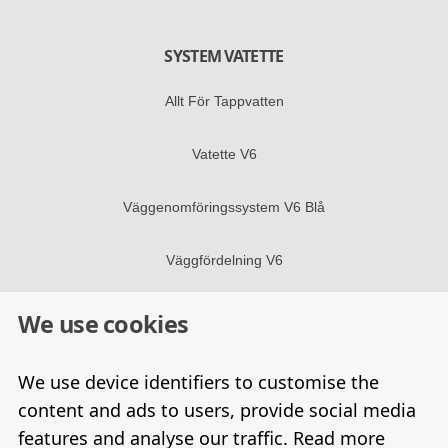
SYSTEM VATETTE
Allt För Tappvatten
Vatette V6
Väggenomföringssystem V6 Blå
Väggfördelning V6
We use cookies
FÖLJ OSS I SOCIALA MEDIER
Facebook
We use device identifiers to customise the
content and ads to users, provide social media
Linkedin
Opens A New Window
features and analyse our traffic. Read more