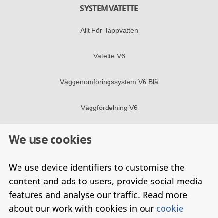
SYSTEM VATETTE
Allt För Tappvatten
Vatette V6
Väggenomföringssystem V6 Blå
Väggfördelning V6
We use cookies
FÖLJ OSS I SOCIALA MEDIER
Facebook
We use device identifiers to customise the
content and ads to users, provide social media
Linkedin
Opens A New Window
features and analyse our traffic. Read more
about our work with cookies in our
cookie
YouTube
Opens A New Window