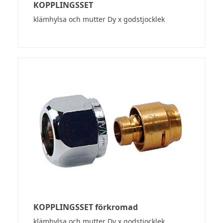
KOPPLINGSSET
klämhylsa och mutter Dy x godstjocklek
KOPPLINGSSET förkromad
klämhylsa och mutter Dy x godstjocklek