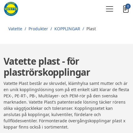
0
Skip to main content
Vatette
Produkter
KOPPLINGAR
Plast
Vatette plast - för
plaströrskopplingar
Vatette Plast består av skruvdel, klämhylsa samt mutter och är
en unik kopplingslösning som på ett enkelt sätt klarar de flesta
PEX-, PE-RT-, PB-, Multilayer- och PEM-rör på den svenska
marknaden. Vatette Plast’s patenterade lösning täcker rörens
olika väggtjocklekar och toleranser. Kopplingssetet kan
anslutas på kopplingar, kulventiler, fördelare och
fullflödesventiler. Förmonterade övergångskopplingar plast x
koppar finns också i sortimentet.