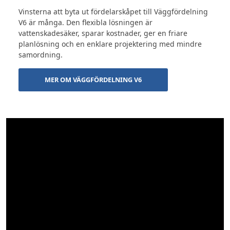
Vinsterna att byta ut fördelarskåpet till Väggfördelning
V6 är många. Den flexibla lösningen är
vattenskadesäker, sparar kostnader, ger en friare
planlösning och en enklare projektering med mindre
samordning.
MER OM VÄGGFÖRDELNING V6