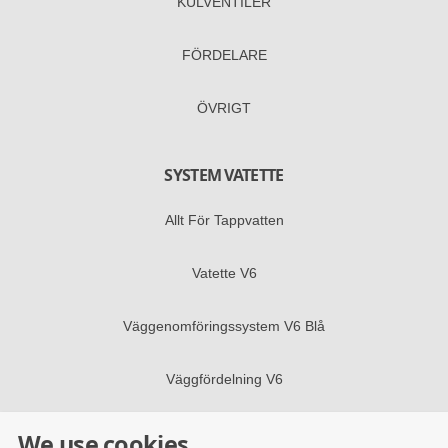
KULVENTILER
FÖRDELARE
ÖVRIGT
SYSTEM VATETTE
Allt För Tappvatten
Vatette V6
Väggenomföringssystem V6 Blå
Väggfördelning V6
We use cookies
FÖLJ OSS I SOCIALA MEDIER